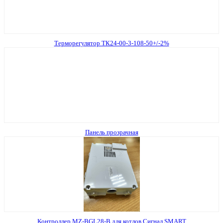
Терморегулятор ТК24-00-3-108-50+/-2%
Панель прозрачная
Контроллер MZ‐BGL28‐B для котлов Сигнал SMART