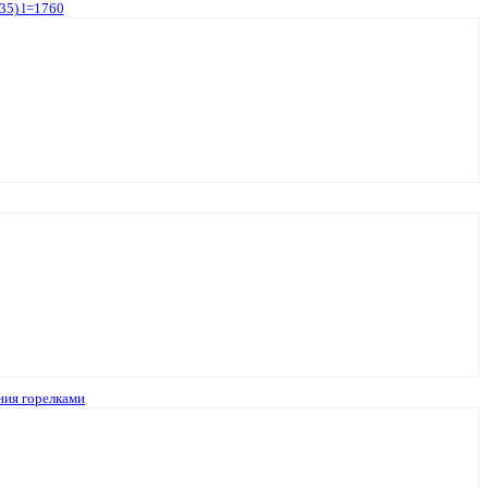
5) l=1760
ния горелками