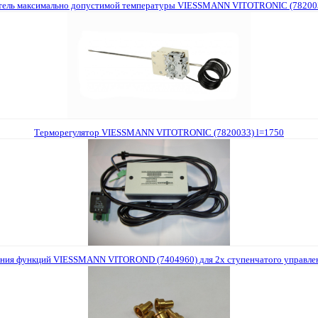
тель максимально допустимой температуры VIESSMANN VITOTRONIC (782003
Терморегулятор VIESSMANN VITOTRONIC (7820033) l=1750
ния функций VIESSMANN VITOROND (7404960) для 2х ступенчатого управле