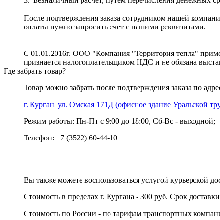
3. Безналичный расчет, путем перечисления денежных ср
После подтверждения заказа сотрудником нашей компании
оплаты нужно запросить счет с нашими реквизитами.
С 01.01.2016г. ООО "Компания "Территория тепла" примен
признается налогоплательщиком НДС и не обязана выставл
Где забрать товар?
Товар можно забрать после подтверждения заказа по адре
г. Курган, ул. Омская 171Д (офисное здание Уральской т
Режим работы: Пн-Пт с 9:00 до 18:00, Сб-Вс - выходной;
Телефон: +7 (3522) 60-44-10
Вы также можете воспользоваться услугой курьерской дос
Стоимость в пределах г. Кургана - 300 руб. Срок доставки
Стоимость по России - по тарифам транспортных компа