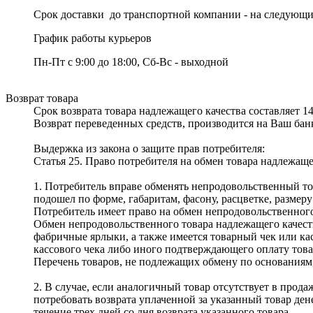
Срок доставки до транспортной компании - на следующи
График работы курьеров
Пн-Пт с 9:00 до 18:00, Сб-Вс - выходной
Возврат товара
Срок возврата товара надлежащего качества составляет 1
Возврат переведенных средств, производится на Ваш банк
Выдержка из закона о защите прав потребителя:
Статья 25. Право потребителя на обмен товара надлежаще
1. Потребитель вправе обменять непродовольственный тов
подошел по форме, габаритам, фасону, расцветке, размер
Потребитель имеет право на обмен непродовольственного 
Обмен непродовольственного товара надлежащего качеств
фабричные ярлыки, а также имеется товарный чек или ка
кассового чека либо иного подтверждающего оплату това
Перечень товаров, не подлежащих обмену по основаниям,
2. В случае, если аналогичный товар отсутствует в прод
потребовать возврата уплаченной за указанный товар де
течение трех дней со дня возврата указанного товара.