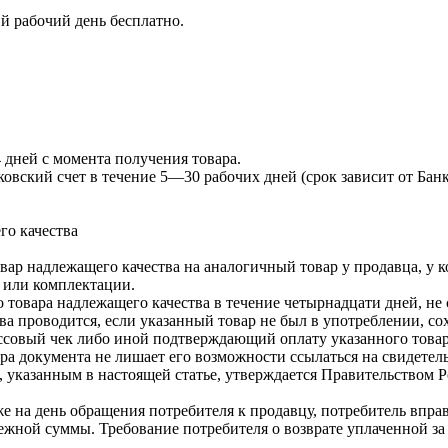
й рабочий день бесплатно.
4 дней с момента получения товара.
овский счет в течение 5—30 рабочих дней (срок зависит от Бан
го качества
ар надлежащего качества на аналогичный товар у продавца, у ко
у или комплектации.
товара надлежащего качества в течение четырнадцати дней, не 
а проводится, если указанный товар не был в употреблении, со
ссовый чек либо иной подтверждающий оплату указанного товара
ра документа не лишает его возможности ссылаться на свидетель
 указанным в настоящей статье, утверждается Правительством 
аже на день обращения потребителя к продавцу, потребитель впра
нежной суммы. Требование потребителя о возврате уплаченной 